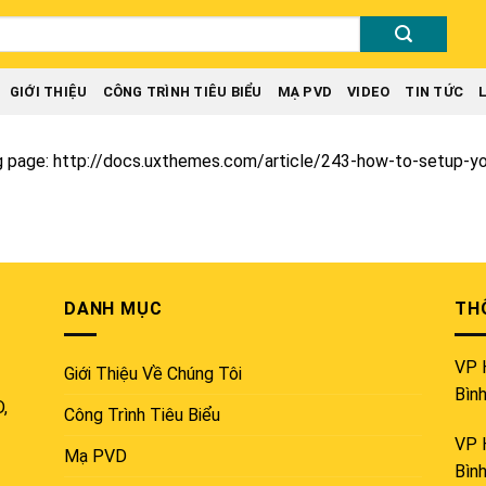
GIỚI THIỆU
CÔNG TRÌNH TIÊU BIỂU
MẠ PVD
VIDEO
TIN TỨC
og page: http://docs.uxthemes.com/article/243-how-to-setup-y
DANH MỤC
THÔ
VP 
Giới Thiệu Về Chúng Tôi
Bìn
D,
Công Trình Tiêu Biểu
VP 
Mạ PVD
Bìn