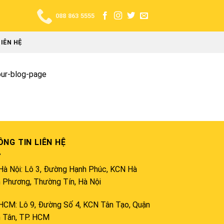
088 863 5555
LIÊN HỆ
our-blog-page
NG TIN LIÊN HỆ
Hà Nội: Lô 3, Đường Hạnh Phúc, KCN Hà
h Phương, Thường Tín, Hà Nội
HCM: Lô 9, Đường Số 4, KCN Tân Tạo, Quận
h Tân, TP. HCM