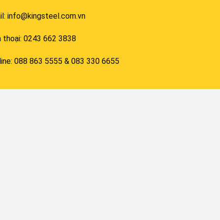
l: info@kingsteel.com.vn
n thoại: 0243 662 3838
line: 088 863 5555 & 083 330 6655