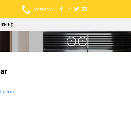
088 863 5555
LIÊN HỆ
ar
hân Bàn