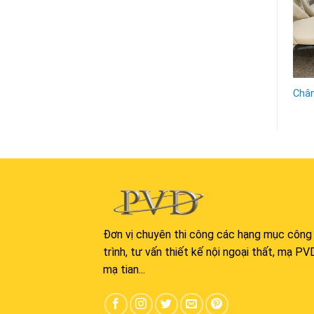
Chân bàn ăn 14
Chân bàn ăn 03
Chân
Đơn vị chuyên thi công các hạng mục công
trình, tư vấn thiết kế nội ngoại thất, mạ PV
mạ tian...