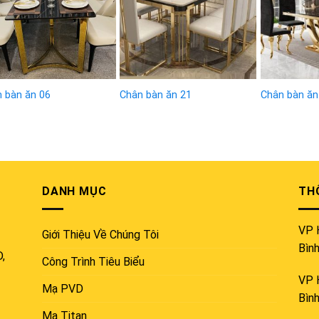
 bàn ăn 06
Chân bàn ăn 21
Chân bàn ăn
DANH MỤC
THÔ
VP 
Giới Thiệu Về Chúng Tôi
Bìn
D,
Công Trình Tiêu Biểu
VP 
Mạ PVD
Bìn
Mạ Titan