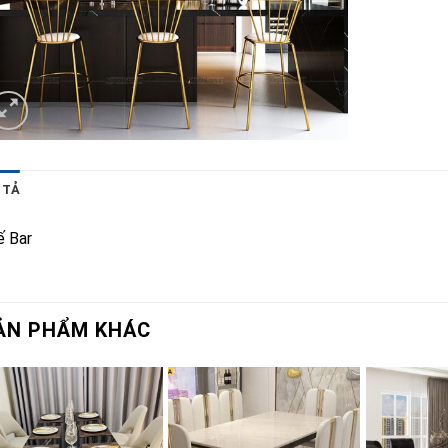
 TẢ
ế Bar
ẢN PHẨM KHÁC
Add to
Add to
wishlist
wishlist