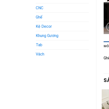
CNC
Ghế
Kệ Decor
Khung Gương
Tab
MÔ
Vách
Gh
S
Add to
Add to
t
wishlist
wishlist