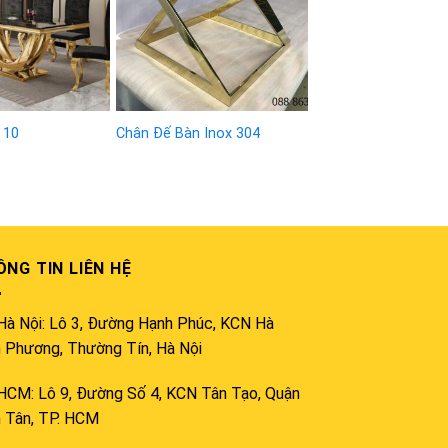
 10
Chân Đế Bàn Inox 304
NG TIN LIÊN HỆ
Hà Nội: Lô 3, Đường Hạnh Phúc, KCN Hà
h Phương, Thường Tín, Hà Nội
HCM: Lô 9, Đường Số 4, KCN Tân Tạo, Quận
h Tân, TP. HCM