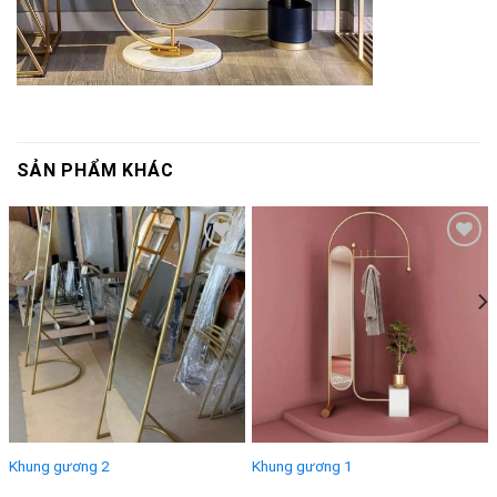
SẢN PHẨM KHÁC
Add to
Add to
wishlist
wishlist
Khung gương 2
Khung gương 1