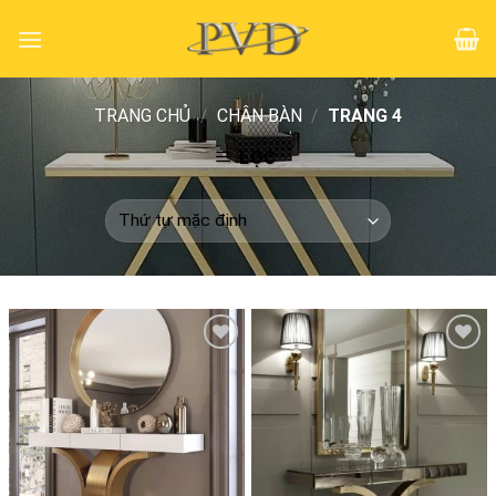
Skip
to
content
TRANG CHỦ
/
CHÂN BÀN
/
TRANG 4
LỌC
Add to
Add to
wishlist
wishlist