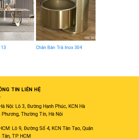
wishlist
wishlist
 13
Chân Bàn Trà Inox 304
NG TIN LIÊN HỆ
Hà Nội: Lô 3, Đường Hạnh Phúc, KCN Hà
h Phương, Thường Tín, Hà Nội
HCM: Lô 9, Đường Số 4, KCN Tân Tạo, Quận
h Tân, TP. HCM