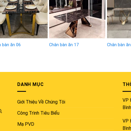
wishlist
wishlist
 bàn ăn 06
Chân bàn ăn 17
Chân bàn ăn
DANH MỤC
THÔ
VP 
Giới Thiệu Về Chúng Tôi
Bìn
D,
Công Trình Tiêu Biểu
VP 
Mạ PVD
Bìn