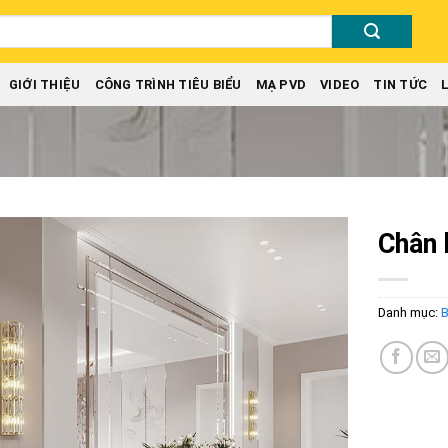
GIỚI THIỆU
CÔNG TRÌNH TIÊU BIỂU
MẠ PVD
VIDEO
TIN TỨC
Chân 
Add to
wishlist
Danh mục:
B