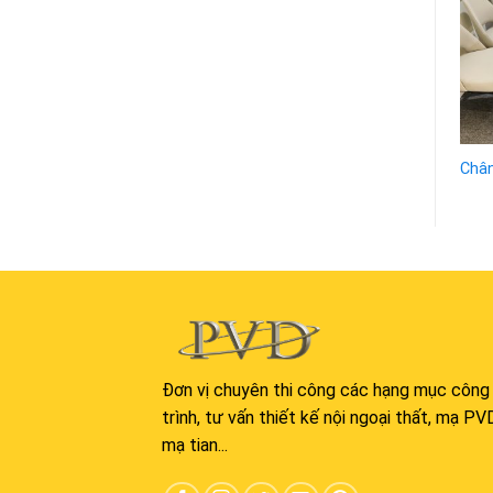
t
wishlist
wishlist
Chân bàn ăn 21
Chân bàn ăn 07
Chân
Đơn vị chuyên thi công các hạng mục công
trình, tư vấn thiết kế nội ngoại thất, mạ PV
mạ tian...