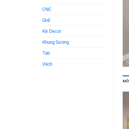
CNC
Ghế
Kệ Decor
Khung Gương
Tab
Vách
MÔ