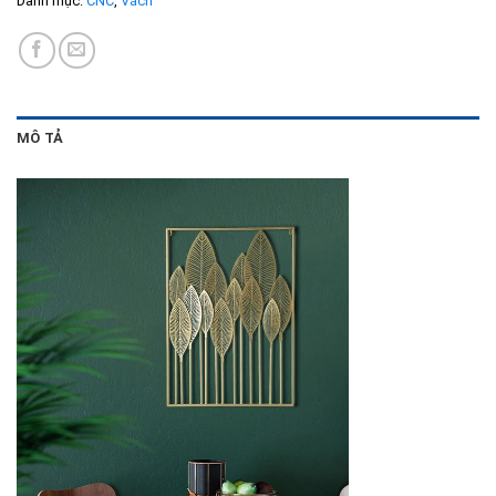
Danh mục:
CNC
,
Vách
MÔ TẢ