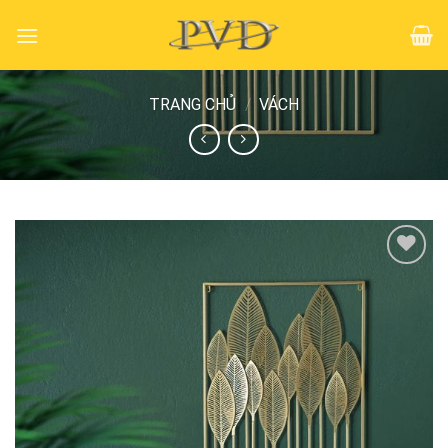
Skip
to
content
TRANG CHỦ
/
VÁCH
Add to
wishlist