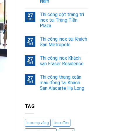
Nam
Thi công cột trang trí
27
Th5
inox tại Tràng Tiền
Plaza
Thi công inox tại Khách
27
Th5
Sạn Metropole
Thi công inox Khách
27
Th5
sạn Fraser Residence
Thi công thang xoắn
27
Th5
màu đồng tại Khách
Sạn Alacarte Hạ Long
TAG
Inox mạ vàng
inox đen