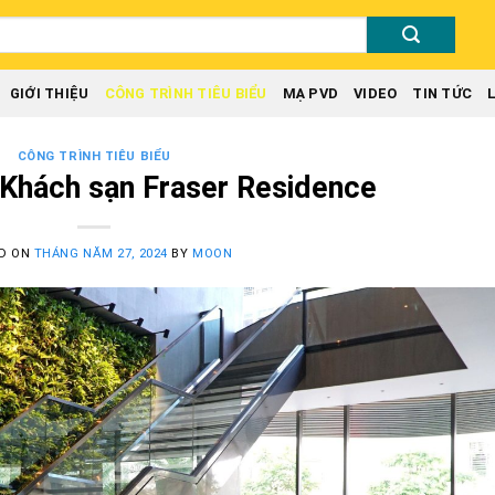
GIỚI THIỆU
CÔNG TRÌNH TIÊU BIỂU
MẠ PVD
VIDEO
TIN TỨC
CÔNG TRÌNH TIÊU BIỂU
 Khách sạn Fraser Residence
D ON
THÁNG NĂM 27, 2024
BY
MOON