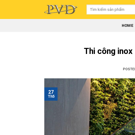
Skip
Tìm
to
kiếm:
content
HOME
Thi công inox
POSTE
27
Th5