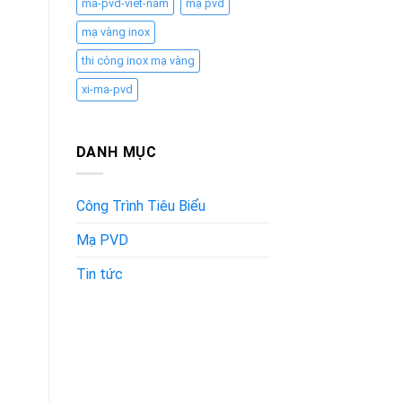
ma-pvd-viet-nam
mạ pvd
mạ vàng inox
thi công inox mạ vàng
xi-ma-pvd
DANH MỤC
Công Trình Tiêu Biểu
Mạ PVD
Tin tức