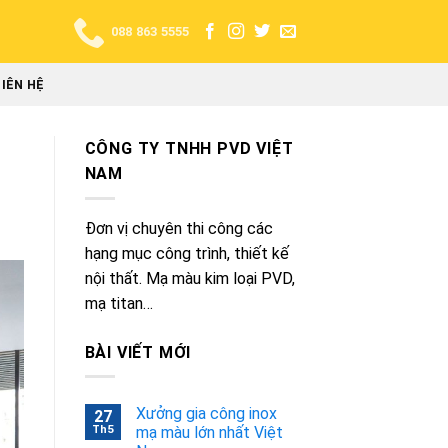
088 863 5555
LIÊN HỆ
CÔNG TY TNHH PVD VIỆT
NAM
Đơn vị chuyên thi công các
hạng mục công trình, thiết kế
nội thất. Mạ màu kim loại PVD,
mạ titan…
BÀI VIẾT MỚI
Xưởng gia công inox
27
Th5
mạ màu lớn nhất Việt