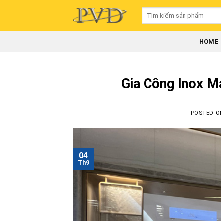
Skip
Tìm
to
kiếm:
content
HOME
Gia Công Inox M
POSTED 
04
Th9