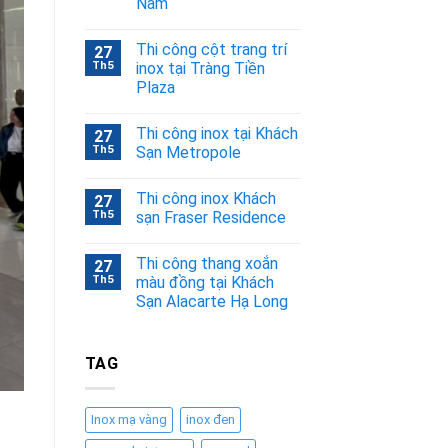
Nam
Thi công cột trang trí
27
Th5
inox tại Tràng Tiền
Plaza
Thi công inox tại Khách
27
Th5
Sạn Metropole
Thi công inox Khách
27
Th5
sạn Fraser Residence
Thi công thang xoắn
27
Th5
màu đồng tại Khách
Sạn Alacarte Hạ Long
TAG
Inox mạ vàng
inox đen