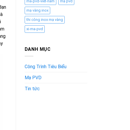
ma-pvd-viet-nam
mạ pvd
Bạn
mạ vàng inox
là
thi công inox mạ vàng
i
tâm
xi-ma-pvd
àng
ày
DANH MỤC
Công Trình Tiêu Biểu
Mạ PVD
Tin tức