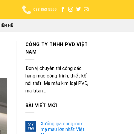
088 863 5555
LIÊN HỆ
CÔNG TY TNHH PVD VIỆT
NAM
Đơn vị chuyên thi công các
hạng mục công trình, thiết kế
nội thất. Mạ màu kim loại PVD,
mạ titan…
BÀI VIẾT MỚI
Xưởng gia công inox
27
Th5
mạ màu lớn nhất Việt