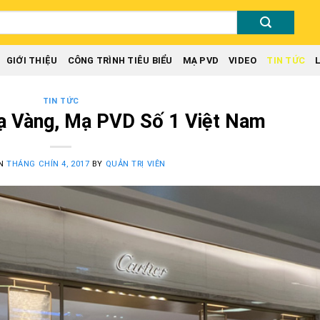
GIỚI THIỆU
CÔNG TRÌNH TIÊU BIỂU
MẠ PVD
VIDEO
TIN TỨC
TIN TỨC
ạ Vàng, Mạ PVD Số 1 Việt Nam
ON
THÁNG CHÍN 4, 2017
BY
QUẢN TRỊ VIÊN